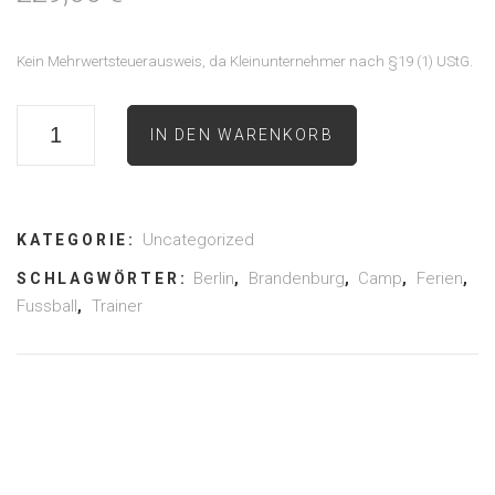
Kein Mehrwertsteuerausweis, da Kleinunternehmer nach §19 (1) UStG.
IN DEN WARENKORB
Uncategorized
KATEGORIE:
Berlin
Brandenburg
Camp
Ferien
SCHLAGWÖRTER:
,
,
,
,
Fussball
Trainer
,