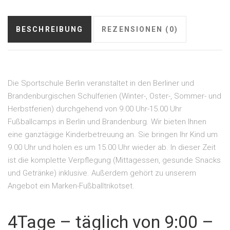
BESCHREIBUNG
REZENSIONEN (0)
Die Sportschule Berlin veranstaltet in den Berliner und
Brandenburgischen Schulferien (Winter-, Oster-, Sommer- und
Herbstferien) durchgehend von 9.00 Uhr-15.00 Uhr
Fußballcamps in Berlin und Brandenburg. Wir bieten Ihnen
eine ganztägige Kinderbetreuung an. Sie bringen Ihr Kind um
9.00 Uhr und holen es um 15.00 Uhr wieder ab. In dieser Zeit
ist die komplette Verpflegung (Mittagessen, gesunde Snacks
und Getränke) inklusive. Außerdem gehört zu unserem
Angebot ein Marken-Fußballtrikotset.
4Tage – täglich von 9:00 –