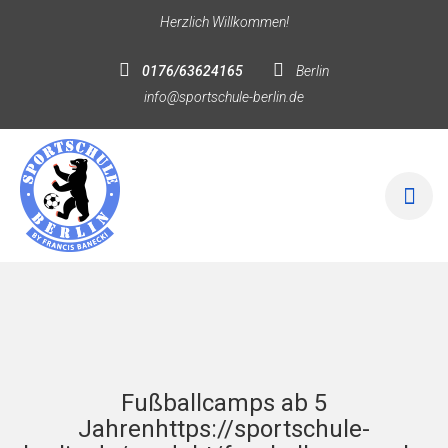
Herzlich Willkommen!
0176/63624165
Berlin
info@sportschule-berlin.de
Fußballcamps ab 5
Jahrenhttps://sportschule-