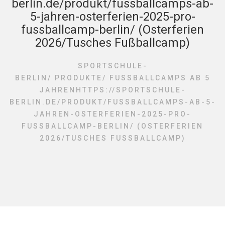
berlin.de/produkt/fussballcamps-ab-
5-jahren-osterferien-2025-pro-
fussballcamp-berlin/ (Osterferien
2026/Tusches Fußballcamp)
SPORTSCHULE-
BERLIN
/
PRODUKTE
/
FUSSBALLCAMPS AB 5 J
AHRENHTTPS://SPORTSCHULE-B
ERLIN.DE/PRODUKT/FUSSBALLCAMPS-AB-5-J
AHREN-OSTERFERIEN-2025-PRO-F
USSBALLCAMP-BERLIN/ (OSTERFERIEN 2
026/TUSCHES FUSSBALLCAMP)