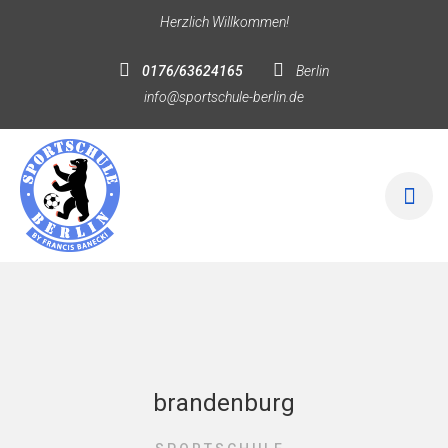
Herzlich Willkommen!
0176/63624165
Berlin
info@sportschule-berlin.de
brandenburg